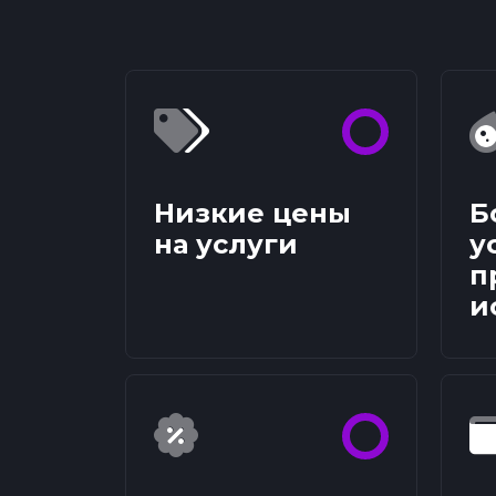
Низкие цены
Б
на услуги
у
п
и