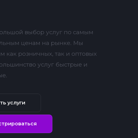
большой выбор услуг по самым
льным ценам на рынке. Мы
м как розничных, так и оптовых
Большинство услуг быстрые и
ые.
ть услуги
стрироваться