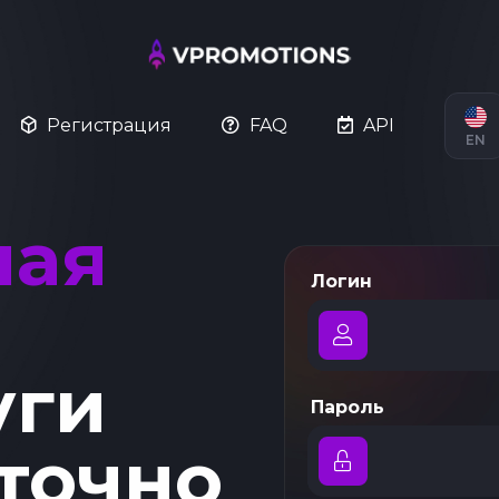
Регистрация
FAQ
API
EN
ная
Логин
уги
Пароль
точно