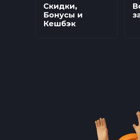
Скидки,
В
Бонусы и
з
Кешбэк