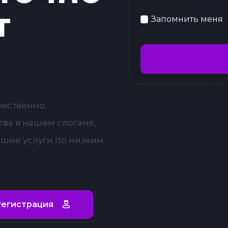
т
Запомнить меня
чественно.
ва в нашем слогане,
чшие услуги по низким
егистрация