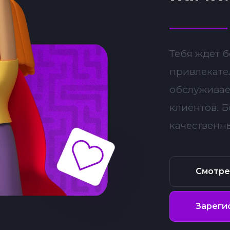
Тебя ждет 
привлекате
обслуживае
клиентов. 
качественн
Смотре
Зареги