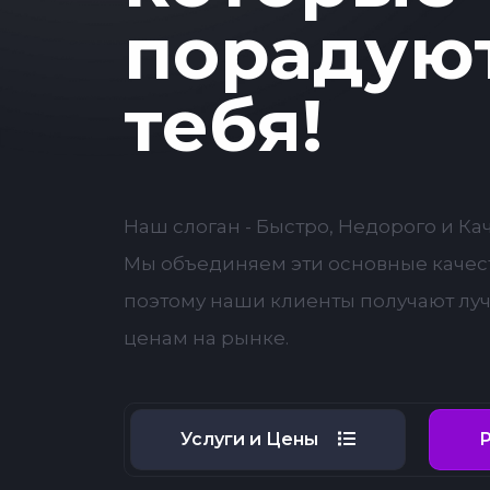
порадую
тебя!
Наш слоган - Быстро, Недорого и Ка
Мы объединяем эти основные качест
поэтому наши клиенты получают лу
ценам на рынке.
Услуги и Цены
Р