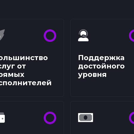
ольшинство
Поддержка
слуг от
достойного
рямых
уровня
сполнителей