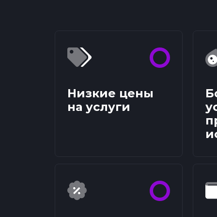
Низкие цены
Б
на услуги
у
п
и