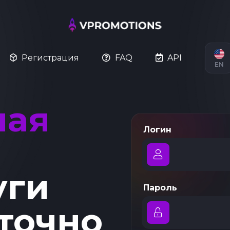
Регистрация
FAQ
API
EN
ная
Логин
уги
Пароль
точно