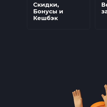
Скидки,
В
Бонусы и
з
Кешбэк