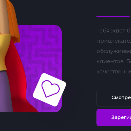
Тебя ждет 
привлекате
обслуживае
клиентов. 
качественн
Смотре
Зареги