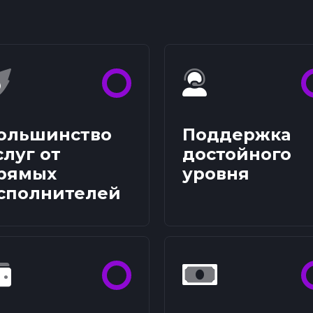
ольшинство
Поддержка
слуг от
достойного
рямых
уровня
сполнителей