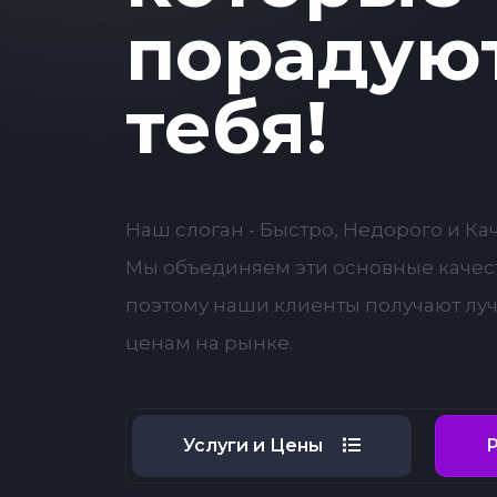
порадую
тебя!
Наш слоган - Быстро, Недорого и Ка
Мы объединяем эти основные качест
поэтому наши клиенты получают лу
ценам на рынке.
Услуги и Цены
Р