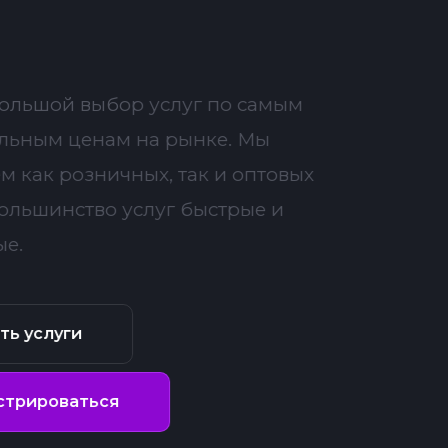
большой выбор услуг по самым
льным ценам на рынке. Мы
м как розничных, так и оптовых
Большинство услуг быстрые и
ые.
ть услуги
стрироваться