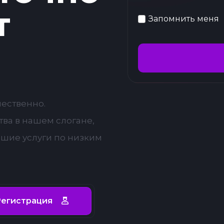
т
Запомнить меня
чественно.
ва в нашем слогане,
чшие услуги по низким
егистрация