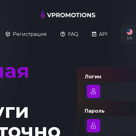
Регистрация
FAQ
API
EN
ная
Логин
уги
Пароль
точно