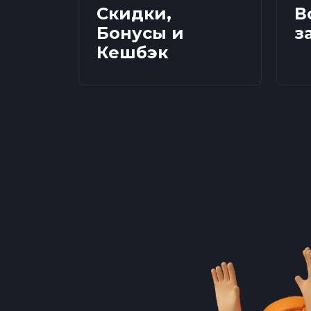
Скидки,
В
Бонусы и
з
Кешбэк