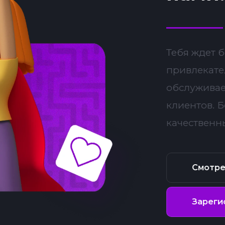
Тебя ждет 
привлекате
обслуживае
клиентов. 
качественн
Смотре
Зареги