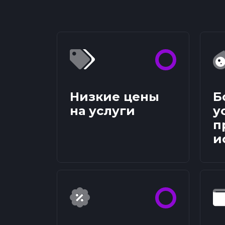
Низкие цены
Б
на услуги
у
п
и