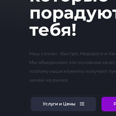
порадую
тебя!
Наш слоган - Быстро, Недорого и Ка
Мы объединяем эти основные качест
поэтому наши клиенты получают лу
ценам на рынке.
Услуги и Цены
Р