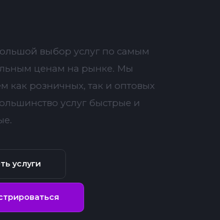
большой выбор услуг по самым
льным ценам на рынке. Мы
м как розничных, так и оптовых
Большинство услуг быстрые и
ые.
ть услуги
стрироваться