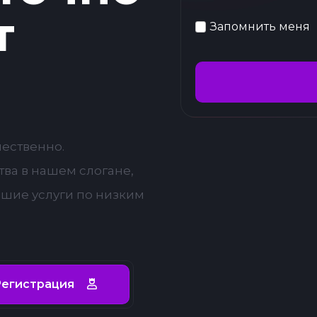
т
Запомнить меня
чественно.
ва в нашем слогане,
чшие услуги по низким
егистрация