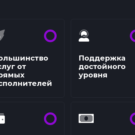
ольшинство
Поддержка
слуг от
достойного
рямых
уровня
сполнителей