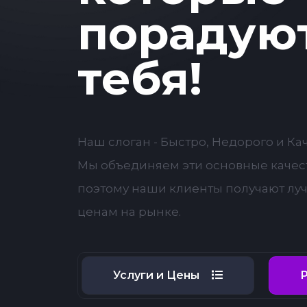
порадую
тебя!
Наш слоган - Быстро, Недорого и Ка
Мы объединяем эти основные качест
поэтому наши клиенты получают лу
ценам на рынке.
Услуги и Цены
Р