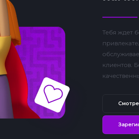
Тебя ждет 
привлекате
обслуживае
клиентов. 
качественн
Смотре
Зареги