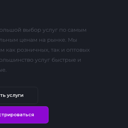
большой выбор услуг по самым
льным ценам на рынке. Мы
м как розничных, так и оптовых
Большинство услуг быстрые и
ые.
ть услуги
стрироваться