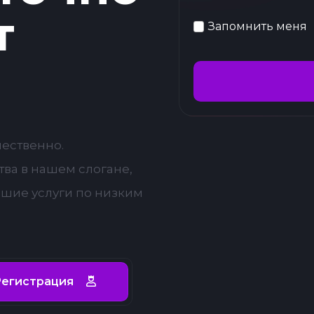
т
Запомнить меня
чественно.
ва в нашем слогане,
чшие услуги по низким
егистрация