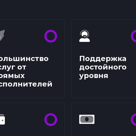
ольшинство
Поддержка
слуг от
достойного
рямых
уровня
сполнителей