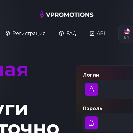
Регистрация
FAQ
API
EN
ная
Логин
уги
Пароль
точно