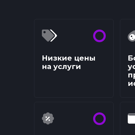
Низкие цены
Б
на услуги
у
п
и