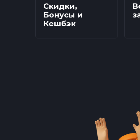
Скидки,
В
Бонусы и
з
Кешбэк