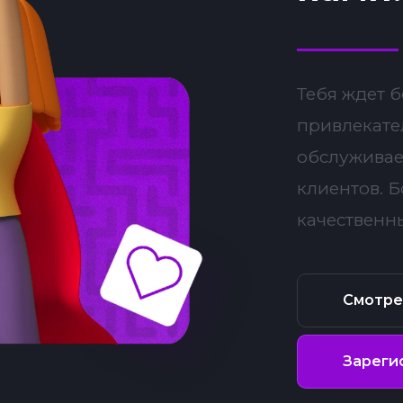
Тебя ждет 
привлекате
обслуживае
клиентов. 
качественн
Смотре
Зареги