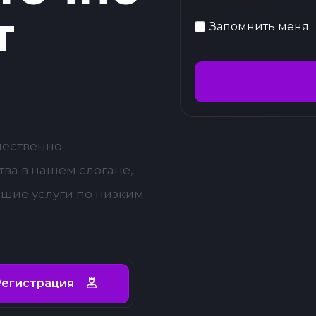
т
Запомнить меня
чественно.
ва в нашем слогане,
чшие услуги по низким
егистрация