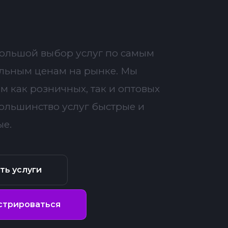
большой выбор услуг по самым
льным ценам на рынке. Мы
м как розничных, так и оптовых
Большинство услуг быстрые и
ые.
ть услуги
стрироваться