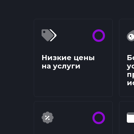
Низкие цены
Б
на услуги
у
п
и