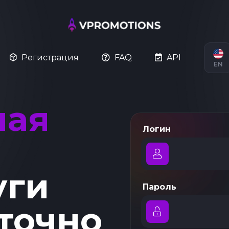
Регистрация
FAQ
API
EN
ная
Логин
уги
Пароль
точно