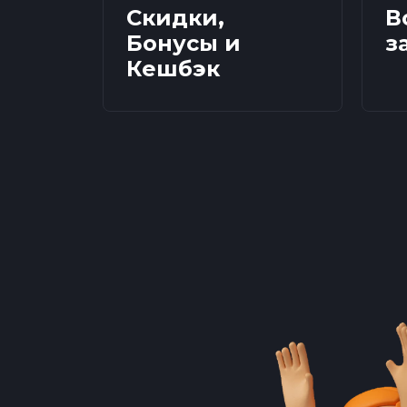
Скидки,
В
Бонусы и
з
Кешбэк