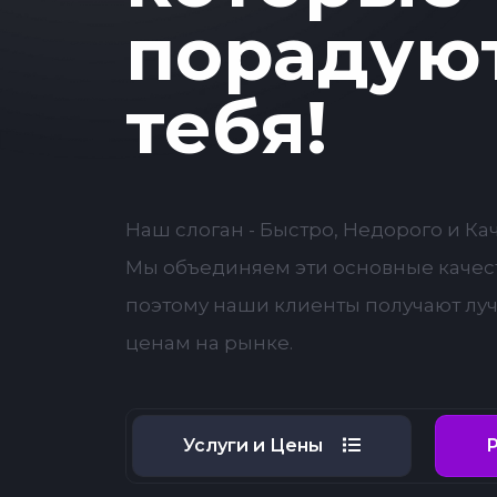
порадую
тебя!
Наш слоган - Быстро, Недорого и Ка
Мы объединяем эти основные качест
поэтому наши клиенты получают лу
ценам на рынке.
Услуги и Цены
Р