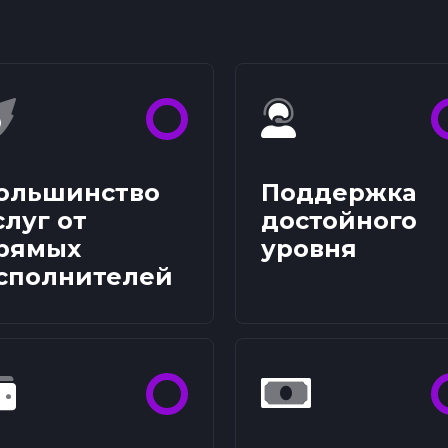
ольшинство
Поддержка
слуг от
достойного
рямых
уровня
сполнителей