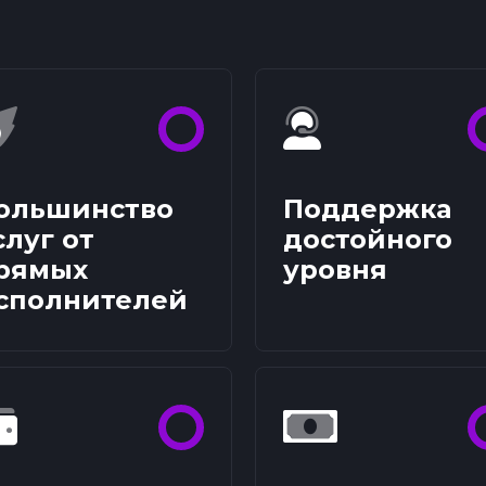
ольшинство
Поддержка
слуг от
достойного
рямых
уровня
сполнителей