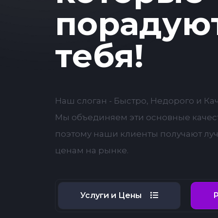
порадую
тебя!
Наш слоган - Быстро, Недорого и Ка
Мы объединяем эти основные качест
поэтому наши клиенты получают лу
ценам на рынке.
Услуги и Цены
Р