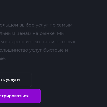
большой выбор услуг по самым
льным ценам на рынке. Мы
м как розничных, так и оптовых
Большинство услуг быстрые и
ые.
ть услуги
стрироваться