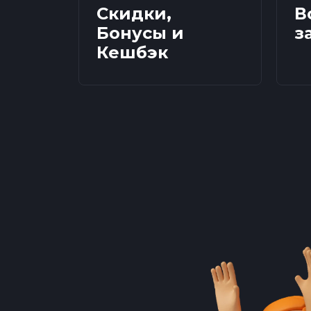
Скидки,
В
Бонусы и
з
Кешбэк