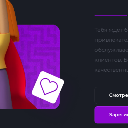
Тебя ждет 
привлекате
обслуживае
клиентов. 
качественн
Смотре
Зареги