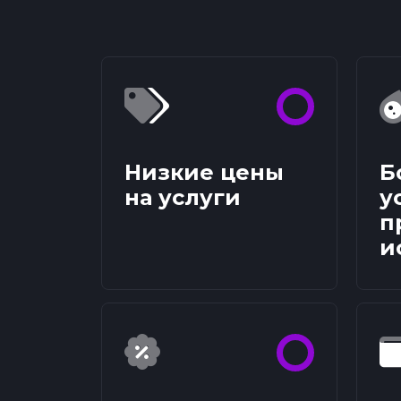
Низкие цены
Б
на услуги
у
п
и