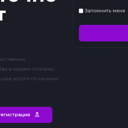
т
Запомнить меня
чественно.
ва в нашем слогане,
чшие услуги по низким
егистрация