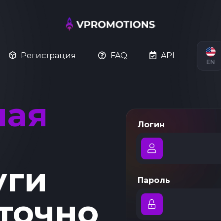
Регистрация
FAQ
API
EN
ная
Логин
уги
Пароль
точно